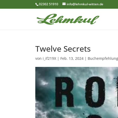
02302 51910
info@lehmkul-witten.de
Twelve Secrets
von
i_if219X
|
Feb. 13, 2024
|
Buchempfehlun