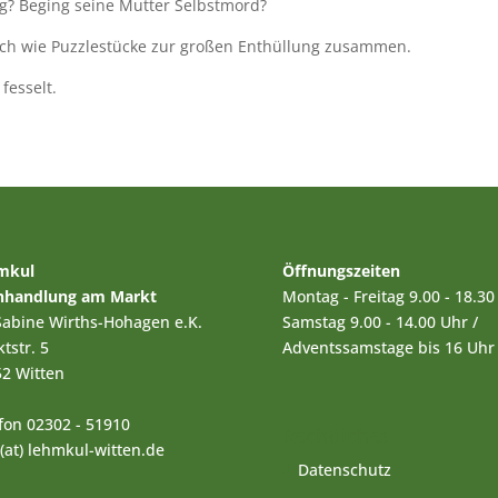
og? Beging seine Mutter Selbstmord?
ich wie Puzzlestücke zur großen Enthüllung zusammen.
fesselt.
mkul
Öffnungszeiten
hhandlung am Markt
Montag - Freitag 9.00 - 18.30
Sabine Wirths-Hohagen e.K.
Samstag 9.00 - 14.00 Uhr /
tstr. 5
Adventssamstage bis 16 Uhr
2 Witten
fon 02302 - 51910
Rechtliches
 (at) lehmkul-witten.de
Datenschutz