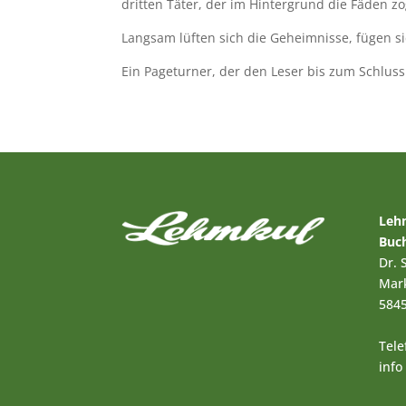
dritten Täter, der im Hintergrund die Fäden z
Langsam lüften sich die Geheimnisse, fügen s
Ein Pageturner, der den Leser bis zum Schluss 
Leh
Buc
Dr. 
Mark
5845
Tele
info