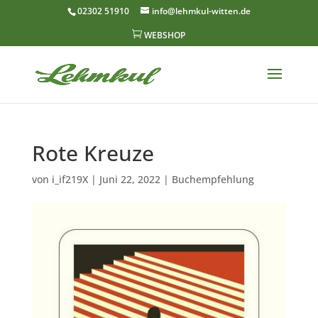
02302 51910
info@lehmkul-witten.de

WEBSHOP
Rote Kreuze
von
i_if219X
|
Juni 22, 2022
|
Buchempfehlung