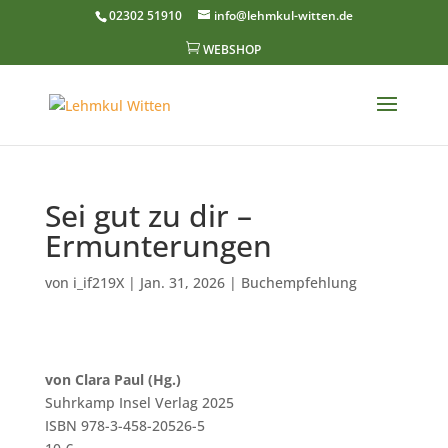
02302 51910
info@lehmkul-witten.de

WEBSHOP
Sei gut zu dir –
Ermunterungen
von
i_if219X
|
Jan. 31, 2026
|
Buchempfehlung
von Clara Paul (Hg.)
Suhrkamp Insel Verlag 2025
ISBN
978-3-458-20526-5