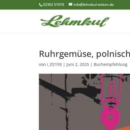
02302 51910
info@lehmkul-witten.de
Ruhrgemüse, polnisc
von
i_if219X
|
Juni 2, 2025
|
Buchempfehlung