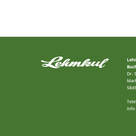
Leh
Buc
Dr. 
Mark
5845
Tele
info