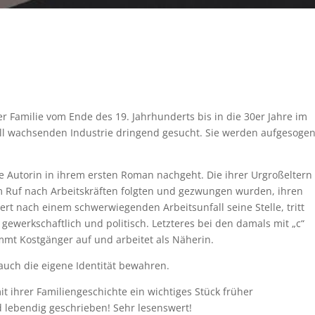
er Familie vom Ende des 19. Jahrhunderts bis in die 30er Jahre im
ell wachsenden Industrie dringend gesucht. Sie werden aufgesoge
ie Autorin in ihrem ersten Roman nachgeht. Die ihrer Urgroßeltern
Ruf nach Arbeitskräften folgten und gezwungen wurden, ihren
t nach einem schwerwiegenden Arbeitsunfall seine Stelle, tritt
gewerkschaftlich und politisch. Letzteres bei den damals mit „c“
mt Kostgänger auf und arbeitet als Näherin.
auch die eigene Identität bewahren.
t ihrer Familiengeschichte ein wichtiges Stück früher
d lebendig geschrieben! Sehr lesenswert!