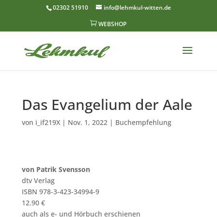
02302 51910
info@lehmkul-witten.de

WEBSHOP
Das Evangelium der Aale
von
i_if219X
|
Nov. 1, 2022
|
Buchempfehlung
von Patrik Svensson
dtv Verlag
ISBN 978-3-423-34994-9
12.90 €
auch als e- und Hörbuch erschienen